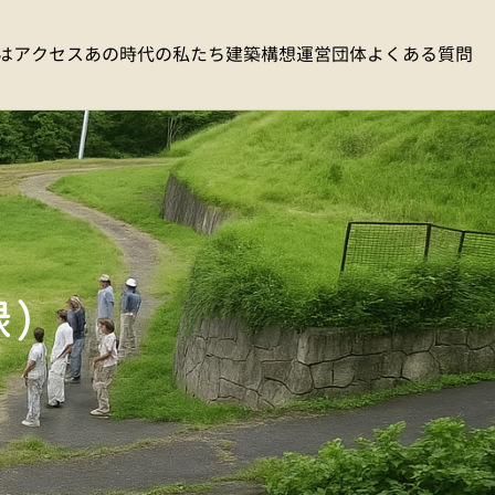
は
アクセス
あの時代の私たち
建築構想
運営団体
よくある質問
録）