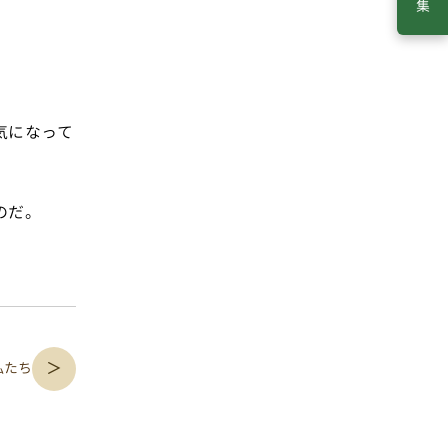
気になって
のだ。
＞
私たち