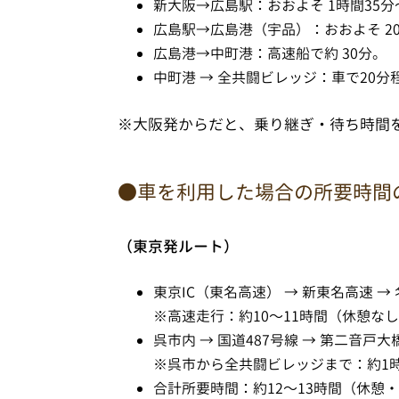
新大阪→広島駅：おおよそ 1時間35
広島駅→広島港（宇品）：おおよそ 2
広島港→中町港：高速船で約 30分。
中町港 → 全共闘ビレッジ：車で20分
※大阪発からだと、乗り継ぎ・待ち時間を
●車を利用した場合の所要時間
（東京発ルート）
東京IC（東名高速） → 新東名高速 →
※高速走行：約10〜11時間（休憩な
呉市内 → 国道487号線 → 第二音戸
※呉市から全共闘ビレッジまで：約1時
合計所要時間：約12〜13時間（休憩