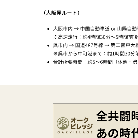
（大阪発ルート）
大阪市内 → 中国自動車道 or 山陽
※高速走行：約4時間30分〜5時間前後
呉市内 → 国道487号線 → 第二音戸
※呉市から中町港まで：約1時間30分
合計所要時間：約5〜6時間（休憩・