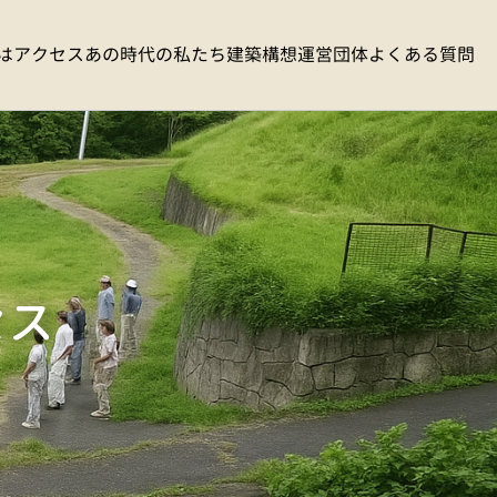
は
アクセス
あの時代の私たち
建築構想
運営団体
よくある質問
セス