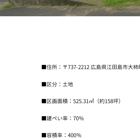
■住所：〒737-2212 広島県江田島市大
■区分：土地
■区画面積：525.31㎡（約158坪）
■建ぺい率：70％
■容積率：400％