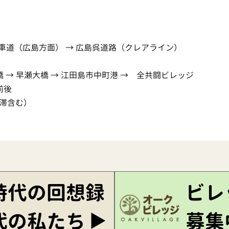
自動車道（広島方面） → 広島呉道路（クレアライン）
大橋 → 早瀬大橋 → 江田島市中町港 → 全共闘ビレッジ
前後
渋滞含む）