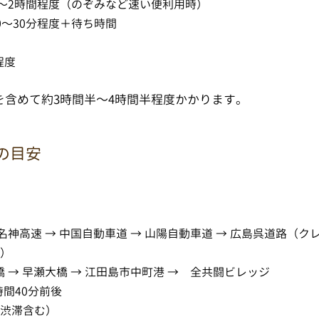
分〜2時間程度（のぞみなど速い便利用時）
0〜30分程度＋待ち時間
程度
含めて約3時間半〜4時間半程度かかります。
の目安
 名神高速 → 中国自動車道 → 山陽自動車道 → 広島呉道路（
し）
大橋 → 早瀬大橋 → 江田島市中町港 → 全共闘ビレッジ
間40分前後
・渋滞含む）